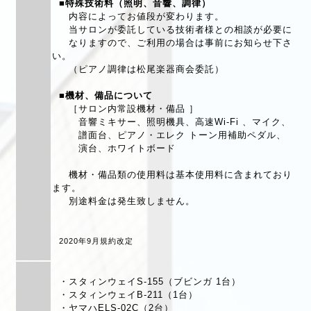
■
特殊技術料（照明、音響、調律）
内容によってお値段が変わります。
当サロンが委託している技術者様との相談が必要に
なりますので、ご利用の場合は事前にお知らせ下さ
い。
（ピアノ調律は松尾楽器商会委託）
■
機材、備品について
［
サロン内常設機材・備品
］
音響ミキサー、照明機具、高速Wi-Fi 、マイク、
譜面台、ピアノ・エレク トーン用補助ペダル、
演台、ホワイトボード
機材・備品類の使用料は基本使用料に含まれており
ます。
別途料金は発生致しません。
2020年9月規約改定
・
スタィンウェイS-155（ブビンガ 1台）
・スタィンウェイB-211（1台）
・ヤマハELS-02C（2台）