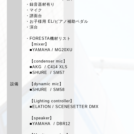
・録音器材有り
・マイク
・譜面台
・お子様用 EL/ピアノ補助ペダル
・演台
・FORESTA機材リスト
【mixer】
■YAMAHA / MG20XU
【condenser mic】
■AKG / C414 XLS
■SHURE / SM57
設備
【dynamic mic】
■SHURE / SM58
【Lighting controller】
■ELATION / SCENESETTER DMX
【speaker】
■YAMAHA / DBR12